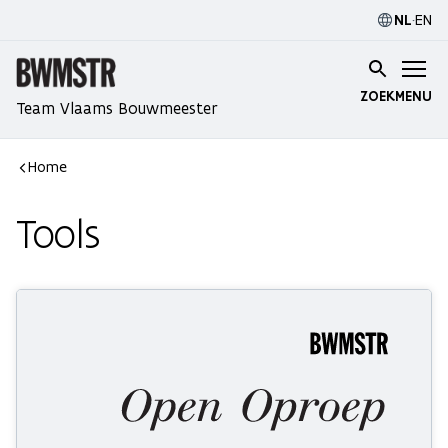
NL
·
EN
ZOEK
MENU
Team Vlaams Bouwmeester
Home
Tools