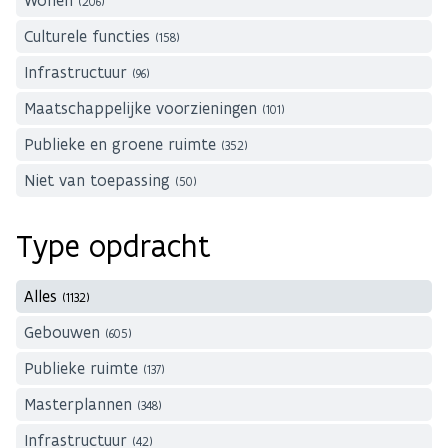
Wonen
(206)
Culturele functies
(158)
Infrastructuur
(96)
Maatschappelijke voorzieningen
(101)
Publieke en groene ruimte
(352)
Niet van toepassing
(50)
Type opdracht
Alles
(1132)
Gebouwen
(605)
Publieke ruimte
(137)
Masterplannen
(348)
Infrastructuur
(42)