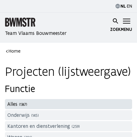
NL
·
EN
ZOEK
MENU
Team Vlaams Bouwmeester
Home
Projecten (lijstweergave)
Functie
Alles
(1367)
Onderwijs
(145)
Kantoren en dienstverlening
(259)