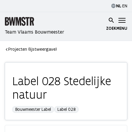
NL
·
EN
ZOEK
MENU
Team Vlaams Bouwmeester
Projecten (lijstweergave)
Label 028 Stedelijke
natuur
Bouwmeester Label
Label 028