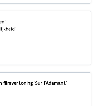
en’
lijkheid’
n filmvertoning ‘Sur l’Adamant’