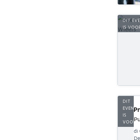
Pr
Pu
di
De