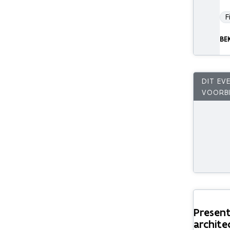
F
BE
Present
archite