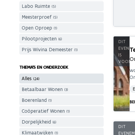
Labo Ruimte
(5)
Meesterproef
(5)
Open Oproep
(1)
Pilootprojecten
(6)
T
Prijs Wivina Demeester
(1)
O
THEMA'S EN ONDERZOEK
wo
Or
Alles
(24)
Betaalbaar Wonen
(3)
Boerenland
(1)
BE
Coöperatief Wonen
(1)
Dorpelijkheid
(6)
Klimaatwijken
(1)