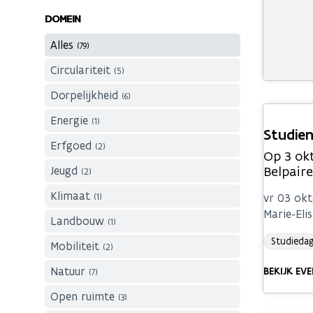
DOMEIN
Alles
(79)
Circulariteit
(5)
Dorpelijkheid
(6)
Energie
(1)
Studien
Erfgoed
(2)
Op 3 ok
Belpair
Jeugd
(2)
Klimaat
vr 03 okt
(1)
Marie-Eli
Landbouw
(1)
Studieda
Mobiliteit
(2)
Natuur
BEKIJK EV
(7)
Open ruimte
(3)