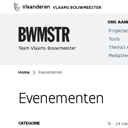
Vlaanderen
VLAAMS BOUWMEESTER
ONS AAN
Projecte
Tools
Thema's 
Team Vlaams Bouwmeester
Mediathe
Home
Evenementen
Je bent hier
Evenementen
CATEGORIE
13 - 24 va