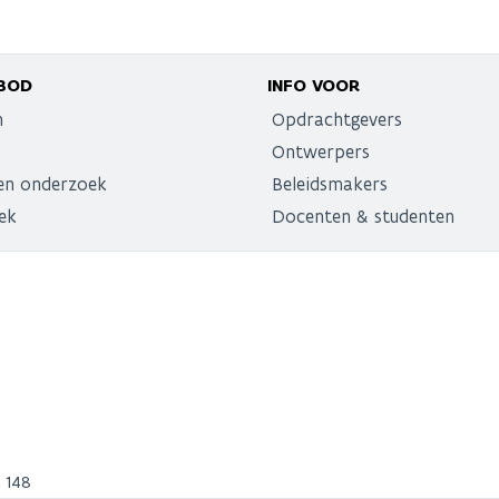
BOD
INFO VOOR
n
Opdrachtgevers
Ontwerpers
en onderzoek
Beleidsmakers
ek
Docenten & studenten
n 148