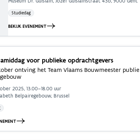
Museum Dr. Guislain, Jozef Guislainstraat 43b, 9000 Gent
Studiedag
BEKIJK EVENEMENT
amiddag voor publieke opdrachtgevers
tober ontving het Team Vlaams Bouwmeester publiek
egebouw
ober 2025, 13.00–18.00 uur
sabeth Belpairegebouw, Brussel
g
ENEMENT