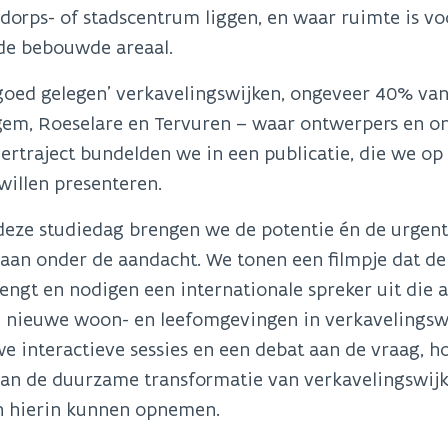
 dorps- of stadscentrum liggen, en waar ruimte is 
de bebouwde areaal.
‘goed gelegen’ verkavelingswijken, ongeveer 40% van 
em, Roeselare en Tervuren – waar ontwerpers en ond
leertraject bundelden we in een publicatie, die we 
 willen presenteren.
deze studiedag brengen we de potentie én de urgen
gaan onder de aandacht. We tonen een filmpje dat de
engt en nodigen een internationale spreker uit die
 nieuwe woon- en leefomgevingen in verkavelingswij
e interactieve sessies en een debat aan de vraag, 
an de duurzame transformatie van verkavelingswijke
n hierin kunnen opnemen.