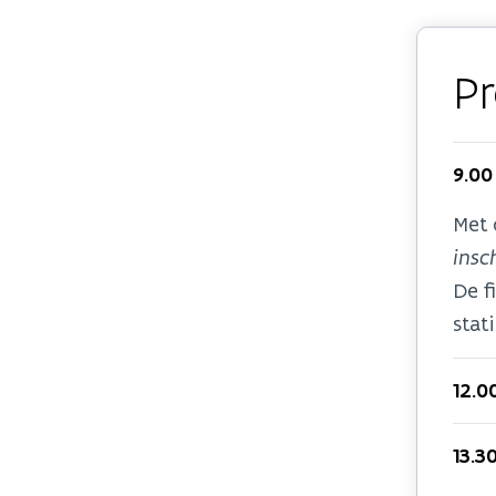
P
9.00
Met 
insc
De f
stat
12.0
13.3