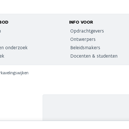
BOD
INFO VOOR
n
Opdrachtgevers
Ontwerpers
en onderzoek
Beleidsmakers
ek
Docenten & studenten
rkavelingswijken