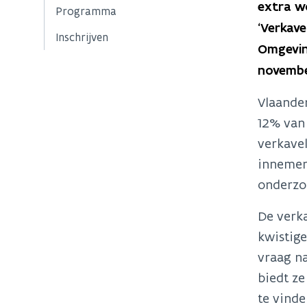
extra w
Programma
‘Verkave
Inschrijven
Omgevin
novembe
Vlaander
12% van 
verkavel
innemen
onderzo
De verk
kwistige
vraag n
biedt ze
te vinde