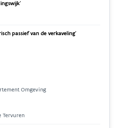
lingswijk’
risch passief van de verkaveling’
partement Omgeving
e Tervuren