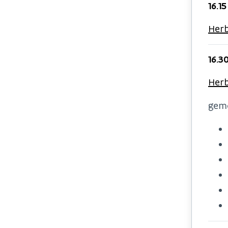
16.1
Herb
16.3
Herb
gemo