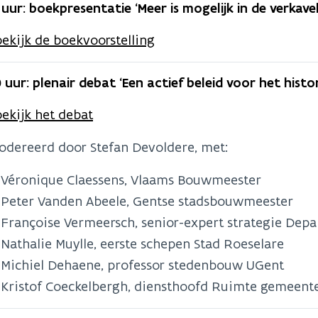
5 uur: boekpresentatie ‘Meer is mogelijk in de verkave
ekijk de boekvoorstelling
0 uur: plenair debat ‘Een actief beleid voor het histo
ekijk het debat
dereerd door Stefan Devoldere, met:
Véronique Claessens, Vlaams Bouwmeester
Peter Vanden Abeele, Gentse stadsbouwmeester
Françoise Vermeersch, senior-expert strategie De
Nathalie Muylle, eerste schepen Stad Roeselare
Michiel Dehaene, professor stedenbouw UGent
Kristof Coeckelbergh, diensthoofd Ruimte gemeent