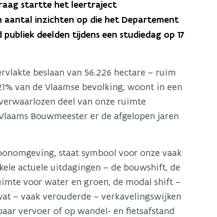
aag startte het leertraject
een aantal inzichten op die het Departement
ubliek deelden tijdens een studiedag op 17
ervlakte beslaan van 56.226 hectare – ruim
21% van de Vlaamse bevolking, woont in een
 verwaarlozen deel van onze ruimte
Vlaams Bouwmeester er de afgelopen jaren
woonomgeving, staat symbool voor onze vaak
kele actuele uitdagingen – de bouwshift, de
imte voor water en groen, de modal shift –
 wat – vaak verouderde – verkavelingswijken
baar vervoer of op wandel- en fietsafstand