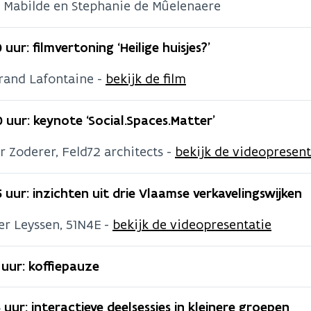
e Mabilde en Stephanie de Mûelenaere
0 uur: filmvertoning ‘Heilige huisjes?’
rand Lafontaine -
bekijk de film
0 uur: keynote ‘Social.Spaces.Matter’
r Zoderer, Feld72 architects -
bekijk de videopresent
5 uur: inzichten uit drie Vlaamse verkavelingswijken
er Leyssen, 51N4E -
bekijk de videopresentatie
5 uur: koffiepauze
5 uur: interactieve deelsessies in kleinere groepen