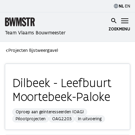
NL
·
EN
ZOEK
MENU
Team Vlaams Bouwmeester
Projecten (lijstweergave)
Dilbeek - Leefbuurt
Moortebeek-Paloke
Oproep aan geïnteresseerden (OAG)
Pilootprojecten
OAG2203
In uitvoering