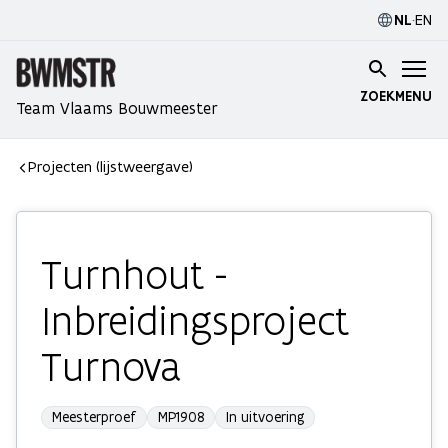
NL
·
EN
ZOEK
MENU
Team Vlaams Bouwmeester
Projecten (lijstweergave)
Turnhout -
Inbreidingsproject
Turnova
Meesterproef
MP1908
In uitvoering