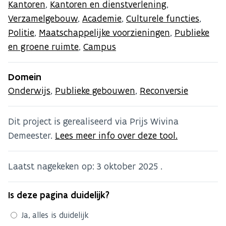
Kantoren
,
Kantoren en dienstverlening
,
Verzamelgebouw
,
Academie
,
Culturele functies
,
Politie
,
Maatschappelijke voorzieningen
,
Publieke
en groene ruimte
,
Campus
Domein
Onderwijs
,
Publieke gebouwen
,
Reconversie
Dit project is gerealiseerd via Prijs Wivina
Demeester.
Lees meer info over deze tool.
Laatst nagekeken op:
3 oktober 2025
.
Is deze pagina duidelijk?
Ja, alles is duidelijk