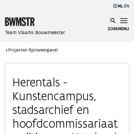
NL
·
EN
ZOEK
MENU
Team Vlaams Bouwmeester
Projecten (lijstweergave)
Herentals -
Kunstencampus,
stadsarchief en
hoofdcommissariaat