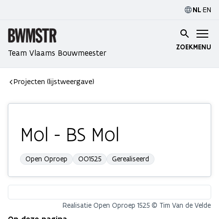
NL
·
EN
ZOEK
MENU
Team Vlaams Bouwmeester
Projecten (lijstweergave)
Mol - BS Mol
Open Oproep
OO1525
Gerealiseerd
Realisatie Open Oproep 1525 © Tim Van de Velde