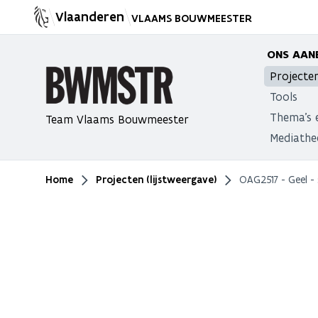
Vlaanderen
VLAAMS BOUWMEESTER
ONS AAN
Projecte
Tools
Thema's 
Team Vlaams Bouwmeester
Mediathe
Home
Projecten (lijstweergave)
OAG2517 - Geel - 
Je bent hier