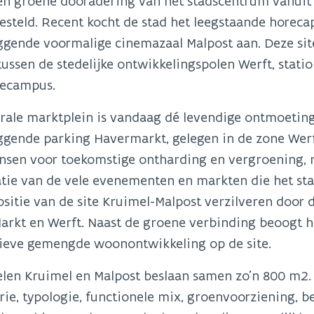
en groene dooradering van het stadscentrum vanuit 
steld. Recent kocht de stad het leegstaande horec
iggende voormalige cinemazaal Malpost aan. Deze si
tussen de stedelijke ontwikkelingspolen Werft, stat
iecampus.
rale marktplein is vandaag dé levendige ontmoeting
ggende parking Havermarkt, gelegen in de zone Werft
ansen voor toekomstige ontharding en vergroening, 
tie van de vele evenementen en markten die het stad
ositie van de site Kruimel-Malpost verzilveren door 
arkt en Werft. Naast de groene verbinding beoogt he
tieve gemengde woonontwikkeling op de site.
elen Kruimel en Malpost beslaan samen zo’n 800 m2
ie, typologie, functionele mix, groenvoorziening, b