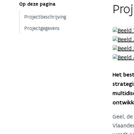
Op deze pagina
Proj
Projectbeschrijving
Projectgegevens
Het best
strategi
multidis
ontwikke
Geel, de
Vlaander