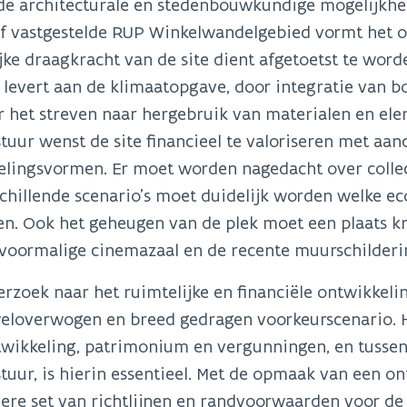
e architecturale en stedenbouwkundige mogelijkhed
ief vastgestelde RUP Winkelwandelgebied vormt het
jke draagkracht van de site dient afgetoetst te word
e levert aan de klimaatopgave, door integratie van
r het streven naar hergebruik van materialen en el
tuur wenst de site financieel te valoriseren met aan
lingsvormen. Er moet worden nagedacht over collect
schillende scenario’s moet duidelijk worden welke
n. Ook het geheugen van de plek moet een plaats kr
 voormalige cinemazaal en de recente muurschilderi
rzoek naar het ruimtelijke en financiële ontwikkelin
weloverwogen en breed gedragen voorkeurscenario. H
twikkeling, patrimonium en vergunningen, en tussen
tuur, is hierin essentieel. Met de opmaak van een on
ere set van richtlijnen en randvoorwaarden voor de