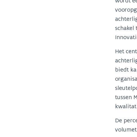
wordt e
vooropge
achterl
schakel 
Innovat
Het cent
achterli
biedt k
organisa
sleutelp
tussen M
kwalita
De perc
volumetr