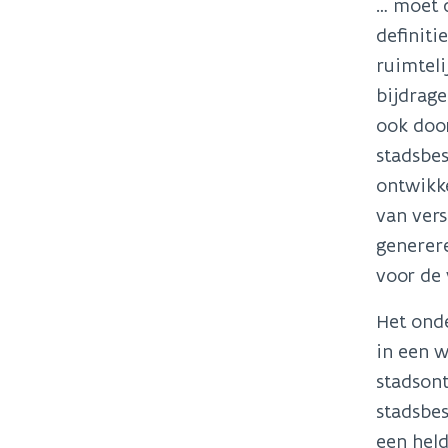
… moet d
definit
ruimteli
bijdrag
ook doo
stadsbes
ontwikke
van ver
generere
voor de
Het onde
in een 
stadson
stadsbes
een held