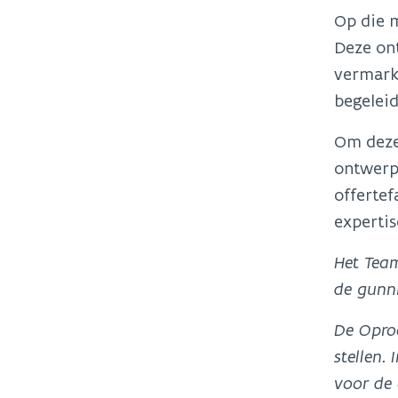
Op die m
Deze on
vermarkt
begelei
Om deze
ontwerpe
offertef
expertis
Het Team
de gunn
De Oproe
stellen.
voor de 