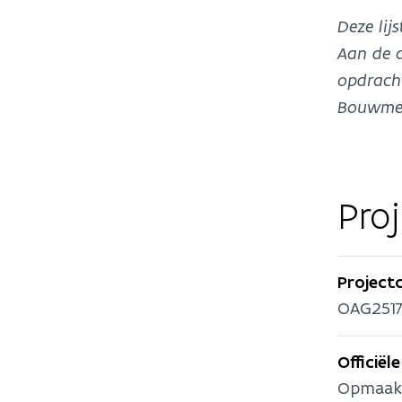
Deze lij
Aan de a
opdracht
Bouwmee
Pro
Project
OAG251
Officiël
Opmaak v