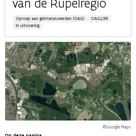
van de Rupelregio
Oproep aan geïnteresseerden (OAG)
OAG2315
In uitvoering
©Google Maps
Op deze pagina