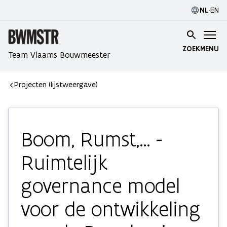
NL
·
EN
ZOEK
MENU
Team Vlaams Bouwmeester
Projecten (lijstweergave)
Boom, Rumst,... -
Ruimtelijk
governance model
voor de ontwikkeling