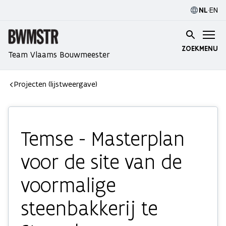
NL
·
EN
ZOEK
MENU
Team Vlaams Bouwmeester
Projecten (lijstweergave)
Temse - Masterplan
voor de site van de
voormalige
steenbakkerij te