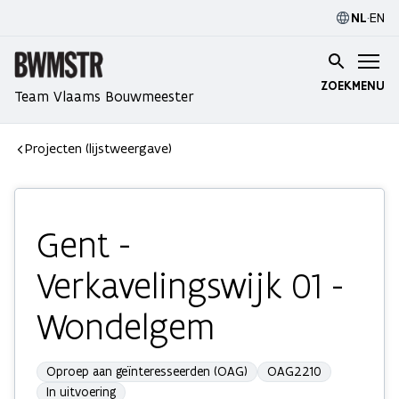
NL
·
EN
ZOEK
MENU
Team Vlaams Bouwmeester
Projecten (lijstweergave)
Gent -
Verkavelingswijk 01 -
Wondelgem
Oproep aan geïnteresseerden (OAG)
OAG2210
In uitvoering