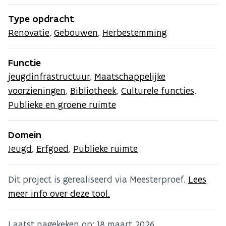
Type opdracht
Renovatie
,
Gebouwen
,
Herbestemming
Functie
jeugdinfrastructuur
,
Maatschappelijke
voorzieningen
,
Bibliotheek
,
Culturele functies
,
Publieke en groene ruimte
Domein
Jeugd
,
Erfgoed
,
Publieke ruimte
Dit project is gerealiseerd via Meesterproef.
Lees
meer info over deze tool.
Laatst nagekeken op:
18 maart 2026
.