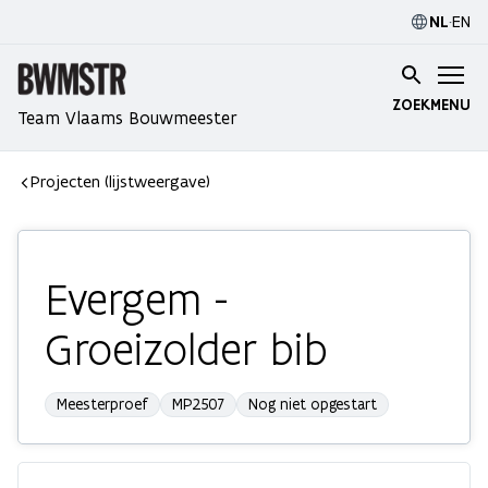
NL
·
EN
ZOEK
MENU
Team Vlaams Bouwmeester
Projecten (lijstweergave)
Evergem -
Groeizolder bib
Meesterproef
MP2507
Nog niet opgestart