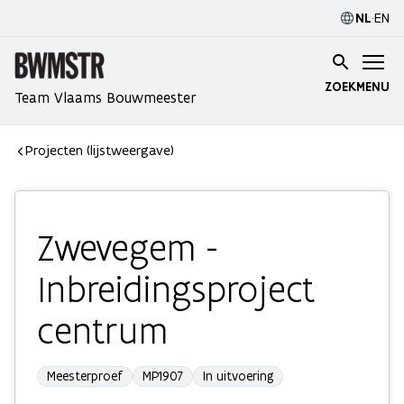
NL
·
EN
ZOEK
MENU
Team Vlaams Bouwmeester
Projecten (lijstweergave)
Zwevegem -
Inbreidingsproject
centrum
Meesterproef
MP1907
In uitvoering