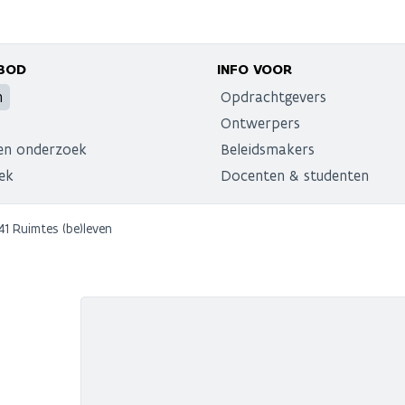
BOD
INFO VOOR
n
Opdrachtgevers
Ontwerpers
en onderzoek
Beleidsmakers
ek
Docenten & studenten
041 Ruimtes (be)leven