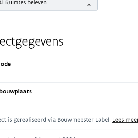
41 Ruimtes beleven
jectgegevens
code
 bouwplaats
ect is gerealiseerd via Bouwmeester Label.
Lees meer