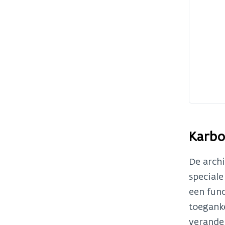
Karbo
De archi
special
een fund
toeganke
verande