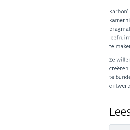
Karbon’ 
kamerniv
pragmati
leefrui
te make
Ze wille
creëren
te bunde
ontwerp 
Lees