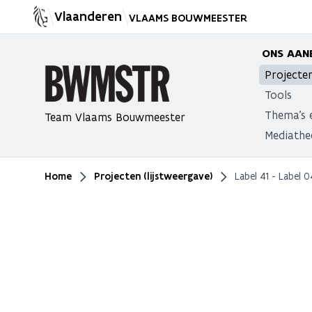
Vlaanderen
VLAAMS BOUWMEESTER
ONS AAN
Projecte
Tools
Thema's 
Team Vlaams Bouwmeester
Mediathe
Home
Projecten (lijstweergave)
Label 41 - Label 
Je bent hier