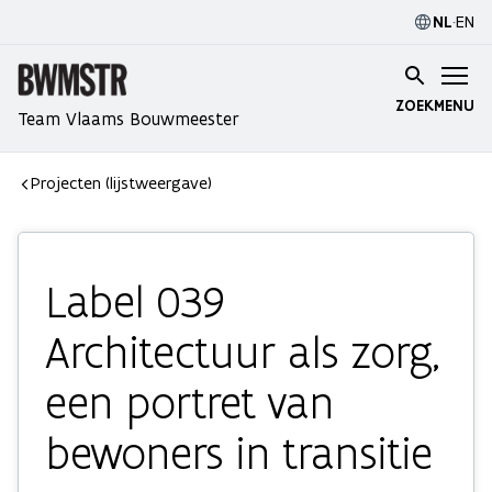
NL
·
EN
ZOEK
MENU
Team Vlaams Bouwmeester
Projecten (lijstweergave)
Label 039
Architectuur als zorg,
een portret van
bewoners in transitie