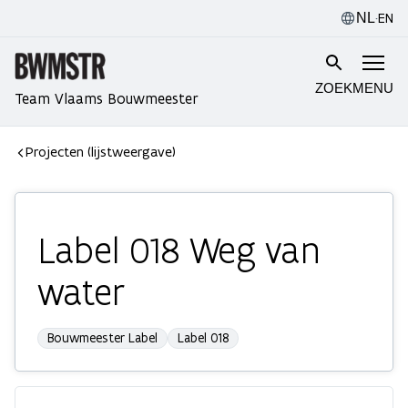
·
EN
NL
ZOEK
MENU
Team Vlaams Bouwmeester
Projecten (lijstweergave)
Label 018 Weg van
water
Bouwmeester Label
Label 018