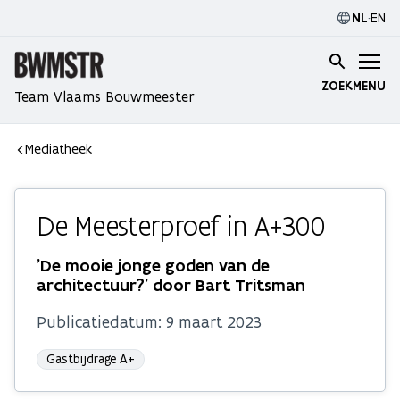
NL
·
EN
ZOEK
MENU
Team Vlaams Bouwmeester
Mediatheek
De Meesterproef in A+300
'De mooie jonge goden van de
architectuur?' door Bart Tritsman
Publicatiedatum:
9 maart 2023
Gastbijdrage A+