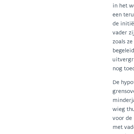
in het w
een ter
de initi
vader zi
zoals ze
begeleid
uitvergr
nog toed
De hypo
grensove
minderja
wieg th
voor de 
met vade