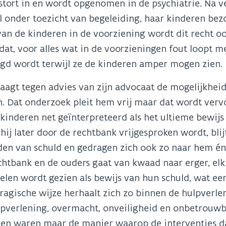
tort in en wordt opgenomen in de psychiatrie. Na ve
l onder toezicht van begeleiding, haar kinderen bezo
an de kinderen in de voorziening wordt dit recht oo
dat, voor alles wat in de voorzieningen fout loopt m
gd wordt terwijl ze de kinderen amper mogen zien.
aagt tegen advies van zijn advocaat de mogelijkheid
. Dat onderzoek pleit hem vrij maar dat wordt ver
kinderen net geïnterpreteerd als het ultieme bewijs
s hij later door de rechtbank vrijgesproken wordt, bl
en van schuld en gedragen zich ook zo naar hem én
chtbank en de ouders gaat van kwaad naar erger, el
len wordt gezien als bewijs van hun schuld, wat ee
ragische wijze herhaalt zich zo binnen de hulpverl
pverlening, overmacht, onveiligheid en onbetrouwbaa
en waren maar de manier waarop de interventies da