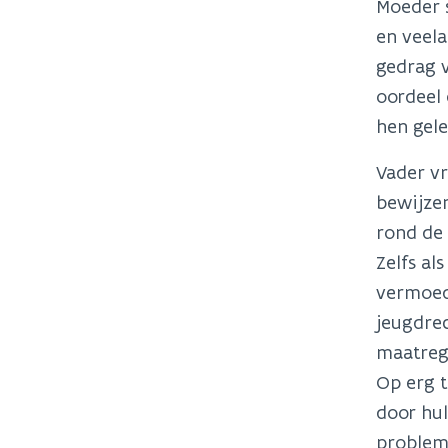
Moeder s
en veela
gedrag v
oordeel 
hen gele
Vader vr
bewijzen
rond de 
Zelfs al
vermoed
jeugdre
maatrege
Op erg t
door hul
problem