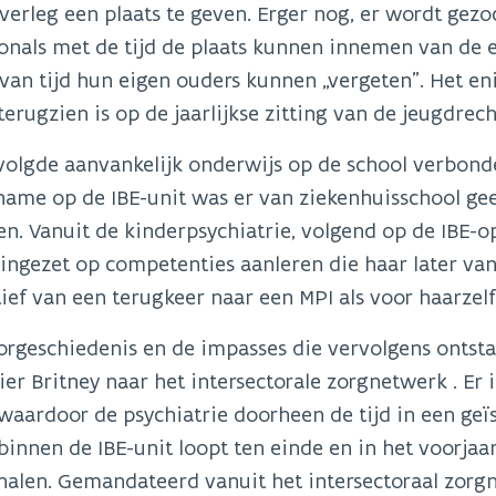
verleg een plaats te geven. Erger nog, er wordt gez
onals met de tijd de plaats kunnen innemen van de 
 van tijd hun eigen ouders kunnen „vergeten”. Het 
erugzien is op de jaarlijkse zitting van de jeugdrec
volgde aanvankelijk onderwijs op de school verbonde
name op de IBE-unit was er van ziekenhuisschool ge
en. Vanuit de kinderpsychiatrie, volgend op de IBE-
ingezet op competenties aanleren die haar later va
ief van een terugkeer naar een MPI als voor haarzelf
rgeschiedenis en de impasses die vervolgens ontstaa
ier Britney naar het intersectorale zorgnetwerk . Er 
waardoor de psychiatrie doorheen de tijd in een geï
binnen de IBE-unit loopt ten einde en in het voorja
 halen. Gemandateerd vanuit het intersectoraal zor