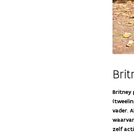
Brit
Britney 
(tweelin
vader. A
waarvan 
zelf act