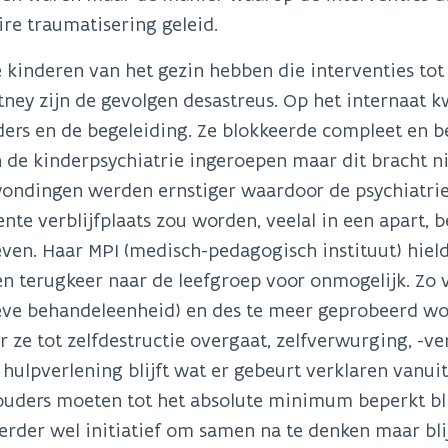
re traumatisering geleid.
e kinderen van het gezin hebben die interventies to
tney zijn de gevolgen desastreus. Op het internaat k
ers en de begeleiding. Ze blokkeerde compleet en 
 de kinderpsychiatrie ingeroepen maar dit bracht ni
ondingen werden ernstiger waardoor de psychiatrie 
te verblijfplaats zou worden, veelal in een apart, b
ven. Haar MPI (medisch-pedagogisch instituut) hiel
n terugkeer naar de leefgroep voor onmogelijk. Zo ve
eve behandeleenheid) en des te meer geprobeerd wor
 ze tot zelfdestructie overgaat, zelfverwurging, -v
 hulpverlening blijft wat er gebeurt verklaren vanui
ouders moeten tot het absolute minimum beperkt bli
rder wel initiatief om samen na te denken maar bli