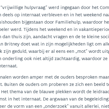
“vrijwillige hulpvraag” werd ingegaan door het Com
 deels op internaat verbleven en in het weekend na
uishouden bijgestaan door Familiehulp, waardoor het
eler werd. Tijdens het weekend en in vakantieperiod
 dan thuis zijn, aandacht vragen en de te kleine so
n Britney doet wat in zijn mogelijkheden ligt om all
 zijn geduld, waarbij er al eens een „mot” wordt ui
 onderling ook niet altijd zachtaardig, waardoor 
nternaat.
gnalen worden amper met de ouders besproken maar 
t. Buiten de ouders om proberen ze zich een beeld 
 Het thema van de blauwe plekken wordt de leidraad
st in het internaat. De argwaan van de begeleiding
eer de vorm van een „onderzoek” vanuit allerlei, ni