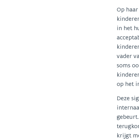
Op haar 
kinderen
in het h
acceptab
kinderen
vader va
soms ook
kinderen
op het i
Deze si
internaa
gebeurt.
terugkom
krijgt m