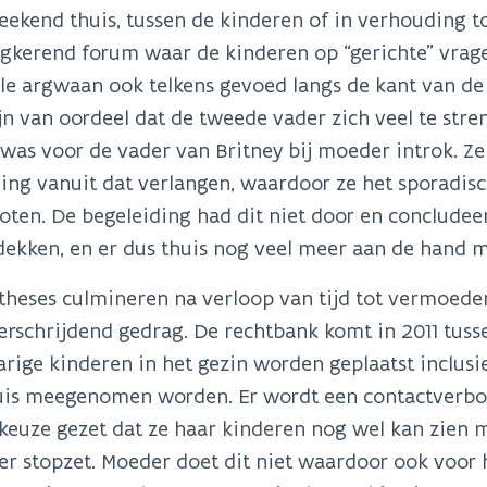
eekend thuis, tussen de kinderen of in verhouding tot
ugkerend forum waar de kinderen op “gerichte” vrag
ële argwaan ook telkens gevoed langs de kant van de
jn van oordeel dat de tweede vader zich veel te stren
 was voor de vader van Britney bij moeder introk. 
ing vanuit dat verlangen, waardoor ze het sporadis
oten. De begeleiding had dit niet door en concludeert
ekken, en er dus thuis nog veel meer aan de hand m
theses culmineren na verloop van tijd tot vermoede
rschrijdend gedrag. De rechtbank komt in 2011 tuss
rige kinderen in het gezin worden geplaatst inclusie
uis meegenomen worden. Er wordt een contactverbo
keuze gezet dat ze haar kinderen nog wel kan zien 
r stopzet. Moeder doet dit niet waardoor ook voor