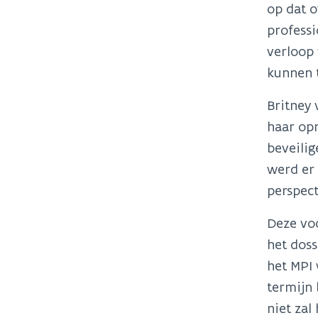
op dat o
professi
verloop
kunnen t
Britney 
haar op
beveilig
werd er 
perspect
Deze voo
het doss
het MPI 
termijn 
niet zal