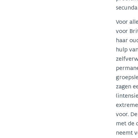
secundai
Voor all
voor Bri
haar oud
hulp van
zelfverw
permanen
groepsle
zagen ee
(intensi
extremer
voor. De
met de 
neemt ve