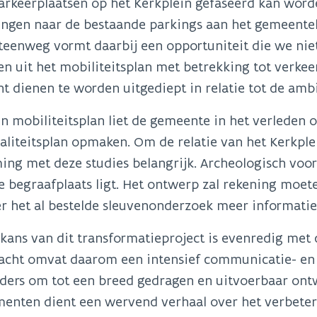
arkeerplaatsen op het Kerkplein gefaseerd kan word
ingen naar de bestaande parkings aan het gemeenteh
eenweg vormt daarbij een opportuniteit die we niet
n uit het mobiliteitsplan met betrekking tot verkee
t dienen te worden uitgediept in relatie tot de ambi
n mobiliteitsplan liet de gemeente in het verleden 
liteitsplan opmaken. Om de relatie van het Kerkplei
ng met deze studies belangrijk. Archeologisch voo
e begraafplaats ligt. Het ontwerp zal rekening moe
r het al bestelde sleuvenonderzoek meer informatie
kans van dit transformatieproject is evenredig met
acht omvat daarom een intensief communicatie- en p
lders om tot een breed gedragen en uitvoerbaar on
nten dient een wervend verhaal over het verbeteren