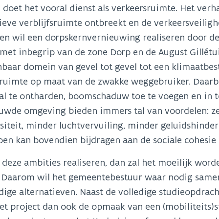
doet het vooral dienst als verkeersruimte. Het ver
ieve verblijfsruimte ontbreekt en de verkeersveilig
en wil een dorpskernvernieuwing realiseren door d
 met inbegrip van de zone Dorp en de August Gillét
baar domein van gevel tot gevel tot een klimaatbe
sruimte op maat van de zwakke weggebruiker. Daarbi
l te ontharden, boomschaduw toe te voegen en in t
uwde omgeving bieden immers tal van voordelen: ze
siteit, minder luchtvervuiling, minder geluidshinde
en kan bovendien bijdragen aan de sociale cohesie 
deze ambities realiseren, dan zal het moeilijk worde
 Daarom wil het gemeentebestuur waar nodig same
ige alternatieven. Naast de volledige studieopdrach
t project dan ook de opmaak van een (mobiliteits)s