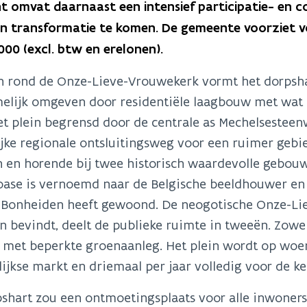
t omvat daarnaast een intensief participatie- en 
n transformatie te komen. De gemeente voorziet vo
00 (excl. btw en erelonen).
in rond de Onze-Lieve-Vrouwekerk vormt het dorpsh
elijk omgeven door residentiële laagbouw met wat k
et plein begrensd door de centrale as Mechelseste
jke regionale ontsluitingsweg voor een ruimer gebi
n en horende bij twee historisch waardevolle gebouwe
ase is vernoemd naar de Belgische beeldhouwer en k
 Bonheiden heeft gewoond. De neogotische Onze-Lie
n bevindt, deelt de publieke ruimte in tweeën. Zowel 
 met beperkte groenaanleg. Het plein wordt op woen
ijkse markt en driemaal per jaar volledig voor de k
pshart zou een ontmoetingsplaats voor alle inwoner