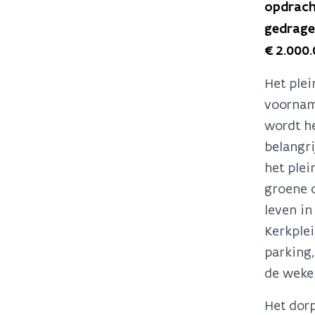
opdrach
gedrage
€2.000.0
Het ple
voornam
wordt h
belangri
het plei
groene o
leven in
Kerkplei
parking,
de wekel
Het dor