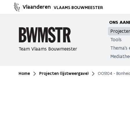
Vlaanderen
VLAAMS BOUWMEESTER
ONS AAN
Projecte
Tools
Thema's 
Team Vlaams Bouwmeester
Mediathe
Home
Projecten (lijstweergave)
OO5104 - Bonheid
Je bent hier