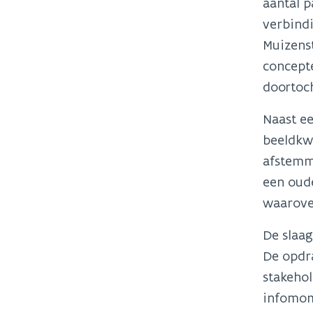
aantal p
verbind
Muizenst
concepte
doortoch
Naast ee
beeldkwa
afstemmi
een oud
waarove
De slaag
De opdr
stakeho
infomome