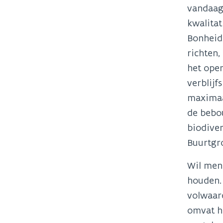
vandaag 
kwalitat
Bonheid
richten,
het open
verblijf
maximaa
de bebo
biodiver
Buurtgro
Wil men 
houden.
volwaard
omvat he