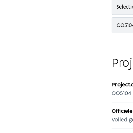
Select
OO5104
Pro
Project
OO5104
Officiël
Volledig