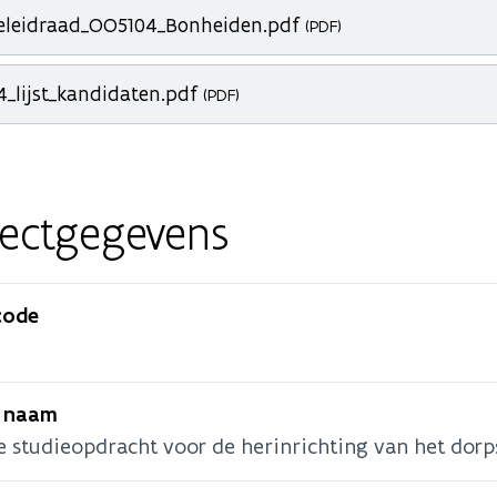
ieleidraad_OO5104_Bonheiden.pdf
(PDF)
_lijst_kandidaten.pdf
(PDF)
jectgegevens
code
e naam
e studieopdracht voor de herinrichting van het dor