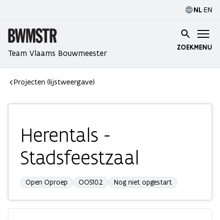
NL
·
EN
ZOEK
MENU
Team Vlaams Bouwmeester
Projecten (lijstweergave)
Herentals -
Stadsfeestzaal
Open Oproep
OO5102
Nog niet opgestart