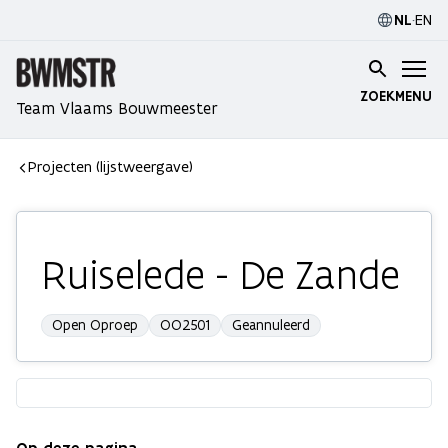
NL
·
EN
ZOEK
MENU
Team Vlaams Bouwmeester
Projecten (lijstweergave)
Ruiselede - De Zande
Open Oproep
OO2501
Geannuleerd