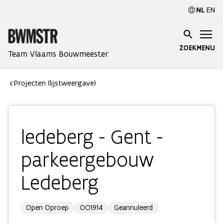
NL
·
EN
ZOEK
MENU
Team Vlaams Bouwmeester
Projecten (lijstweergave)
ledeberg - Gent -
parkeergebouw
Ledeberg
Open Oproep
OO1914
Geannuleerd