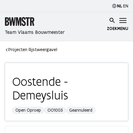
NL
·
EN
ZOEK
MENU
Team Vlaams Bouwmeester
Projecten (lijstweergave)
Oostende -
Demeysluis
Open Oproep
OO1003
Geannuleerd