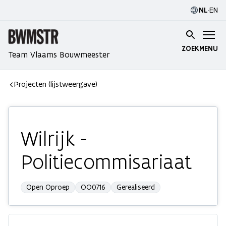
NL
·
EN
ZOEK
MENU
Team Vlaams Bouwmeester
Projecten (lijstweergave)
Wilrijk -
Politiecommisariaat
Open Oproep
OO0716
Gerealiseerd