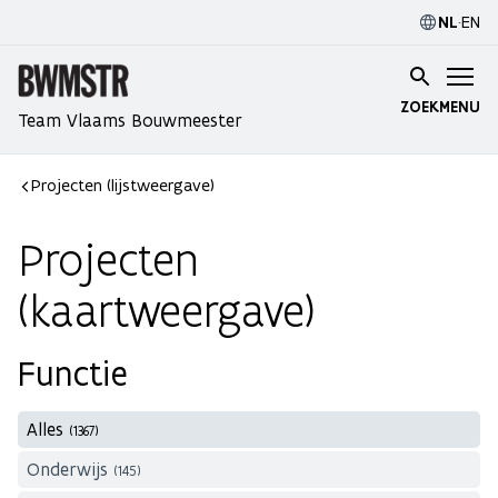
NL
·
EN
ZOEK
MENU
Team Vlaams Bouwmeester
Projecten (lijstweergave)
Projecten
(kaartweergave)
Functie
Alles
(1367)
Onderwijs
(145)