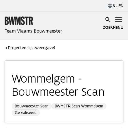
NL
·
EN
ZOEK
MENU
Team Vlaams Bouwmeester
Projecten (lijstweergave)
Wommelgem -
Bouwmeester Scan
Bouwmeester Scan
BWMSTR Scan Wommelgem
Gerealiseerd