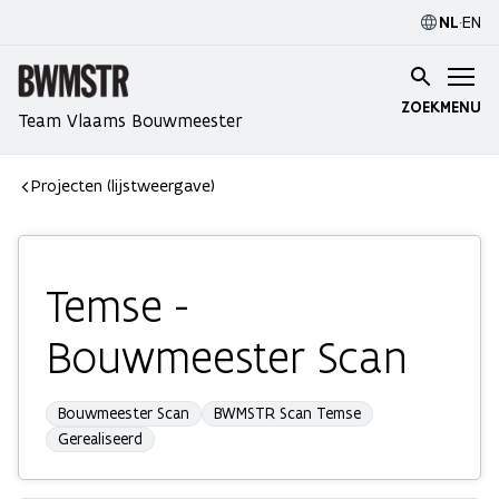
NL
·
EN
ZOEK
MENU
Team Vlaams Bouwmeester
Projecten (lijstweergave)
Temse -
Bouwmeester Scan
Bouwmeester Scan
BWMSTR Scan Temse
Gerealiseerd