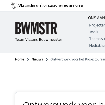
Vlaanderen
VLAAMS BOUWMEESTER
ONS AA
Projecte
Tools
Thema's 
Team Vlaams Bouwmeester
Mediathe
Home
Nieuws
Ontwerpwerk voor het Projectbureau 
Je bent hier