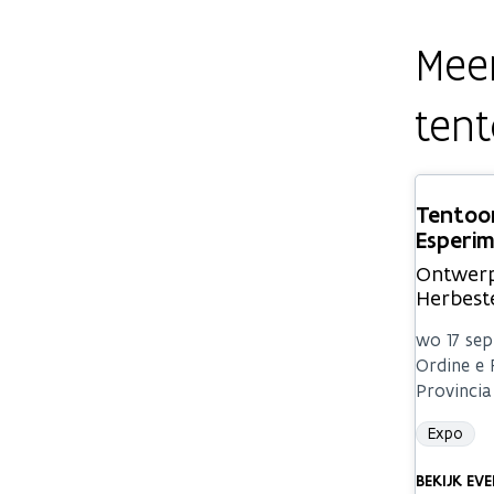
Meer
tent
Tentoon
Esperime
Ontwerp
Herbest
wo 17 se
Ordine e 
Provincia 
Expo
BEKIJK EV