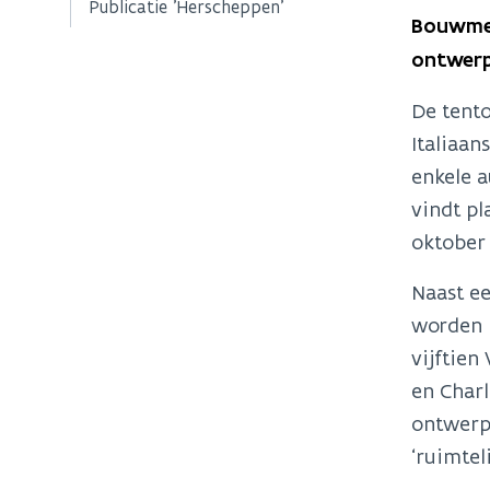
Publicatie 'Herscheppen'
Bouwmee
ontwerp
De tento
Italiaa
enkele a
vindt pl
oktober
Naast ee
worden i
vijftien
en Charl
ontwerp
‘ruimtel