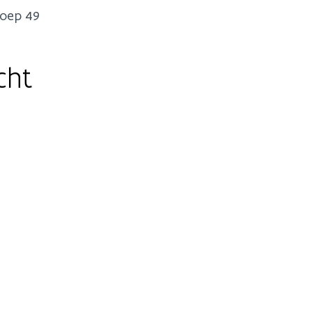
roep 49
cht