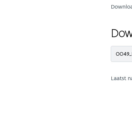
Downloa
Dow
OO49_P
Laatst 