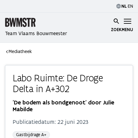
NL
·
EN
ZOEK
MENU
Team Vlaams Bouwmeester
Mediatheek
Labo Ruimte: De Droge
Delta in A+302
'De bodem als bondgenoot' door Julie
Mabilde
Publicatiedatum:
22 juni 2023
Gastbijdrage A+