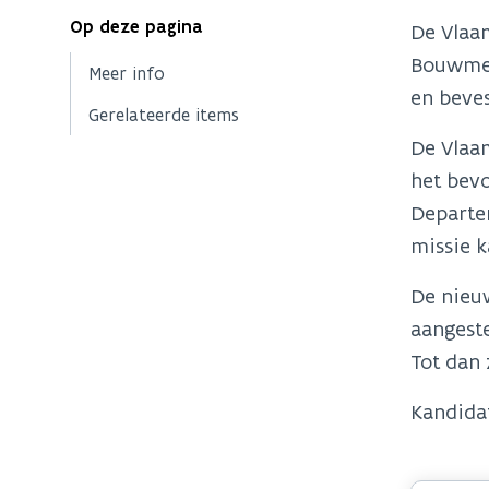
Op deze pagina
De Vlaa
Bouwmees
Meer info
en beve
Gerelateerde items
De Vlaa
het bev
Departe
missie k
De nieu
aangeste
Tot dan
Kandida