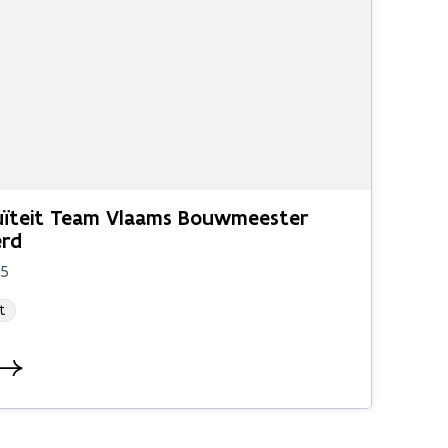
uïteit Team Vlaams Bouwmeester
erd
15
t