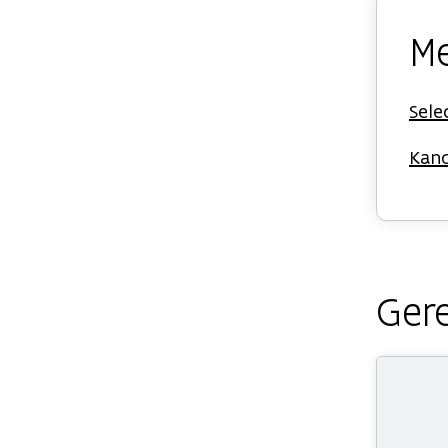
Me
Sele
Kand
Gere